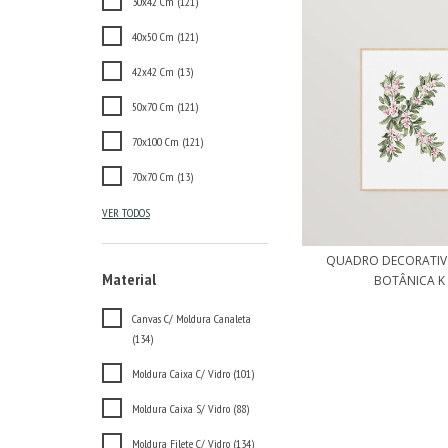
30x42 Cm (121)
40x50 Cm (121)
42x42 Cm (13)
50x70 Cm (121)
70x100 Cm (121)
70x70 Cm (13)
VER TODOS
QUADRO DECORATIV
Material
BOTÂNICA K
Canvas C/ Moldura Canaleta
(134)
Moldura Caixa C/ Vidro (101)
Moldura Caixa S/ Vidro (88)
Moldura Filete C/ Vidro (134)