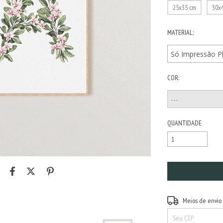
25x35 cm
30x
MATERIAL:
COR:
QUANTIDADE
Entregas para o CEP:
Meios de envio