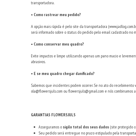
transportadora.
• Como rastrear meu pedido?
A opção mais rápida é pelo site da transportadora (
www.jadlog.com.b
será informado sobre o status do pedido pelo email cadastrado no
• Como conservar meu quadro?
Evite impactos e limpe utilizando apenas um pano macio e levemen
abrasivos.
• E se meu quadro chegar danificado?
Sabemos que incidentes podem ocorrer. Se no ato do recebimento v
ola@flowersjuls.com
ou
flowersjuls@gmail.com
e nós combinamos a 
GARANTIAS FLOWERSJULS
Asseguramos o
sigilo total dos seus dados
(site protegido c
Seu pedido será entregue no prazo estipulado pela transportad