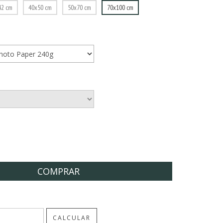
42 cm
40x50 cm
50x70 cm
70x100 cm
ALTERAR CEP
CALCULAR