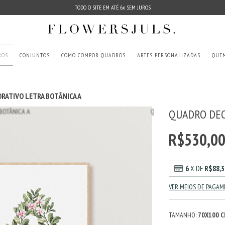
TODO O SITE EM ATÉ 6x SEM JUROS
ROS
CONJUNTOS
COMO COMPOR QUADROS
ARTES PERSONALIZADAS
QUE
RATIVO LETRA BOTÂNICA A
QUADRO DEC
R$530,0
6
X DE
R$88,3
VER MEIOS DE PAGA
TAMANHO:
70X100 