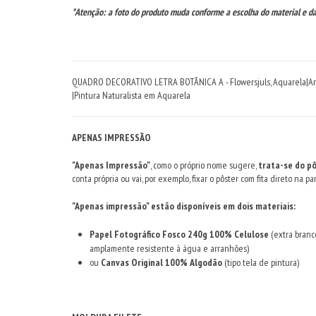
*Atenção: a foto do produto muda conforme a escolha do material e da
QUADRO DECORATIVO LETRA BOTÂNICA A - Flowersjuls, Aquarela|Arte 
|Pintura Naturalista em Aquarela
APENAS IMPRESSÃO
"Apenas Impressão"
, como o próprio nome sugere,
trata-se do p
conta própria ou vai, por exemplo, fixar o pôster com fita direto na
"Apenas impressão" estão disponíveis em dois materiais:
Papel Fotográfico Fosco 240g 100% Celulose
(extra branc
amplamente resistente à água e arranhões)
ou
Canvas Original 100% Algodão
(tipo tela de pintura)