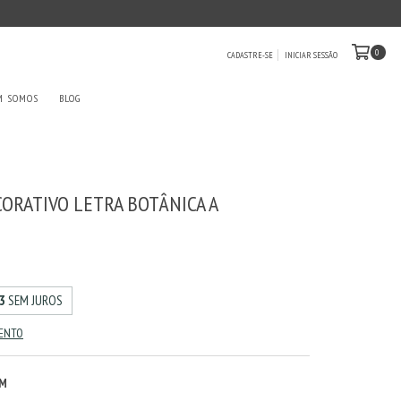
0
CADASTRE-SE
INICIAR SESSÃO
M SOMOS
BLOG
ORATIVO LETRA BOTÂNICA A
0
3
SEM JUROS
MENTO
CM