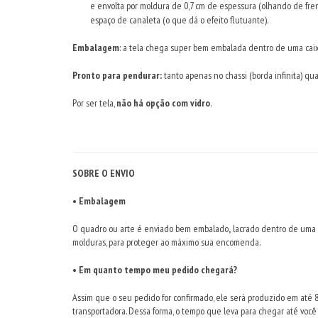
e envolta por moldura de 0,7 cm de espessura (olhando de fren
espaço de canaleta (o que dá o efeito flutuante).
Embalagem
: a tela chega super bem embalada dentro de uma caix
Pronto para pendurar:
tanto apenas no chassi (borda infinita) qu
Por ser tela,
não há opção com vidro
.
SOBRE O ENVIO
• Embalagem
O quadro ou arte é enviado
bem embalado
,
lacrado dentro de uma c
molduras, para proteger ao máximo sua encomenda.
• Em quanto tempo meu pedido chegará?
Assim que o seu pedido for confirmado, ele será produzido em até 8 
transportadora. Dessa forma, o tempo que leva para chegar até voc