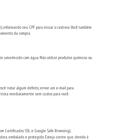
r
), informando seu CPF para iniciar o rastreio. Você também
 momento da compra.
te umedecido com água. Não utilize produtos químicos ou
ocê notar algum defeito, envie um e-mail para
troca imediatamente sem custos para você.
om Certificados SSL e Google Safe Browsing).
ora, embalado e protegido. Esteja ciente que, devido à