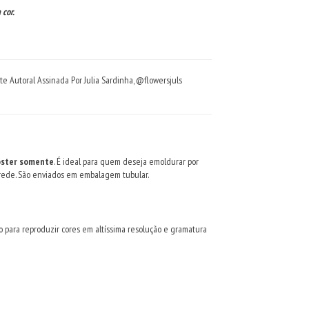
 cor.
Autoral Assinada Por Julia Sardinha, @flowersjuls
ôster somente
. É ideal para quem deseja emoldurar por
 parede. São enviados em embalagem tubular.
o para reproduzir cores em altíssima resolução e gramatura