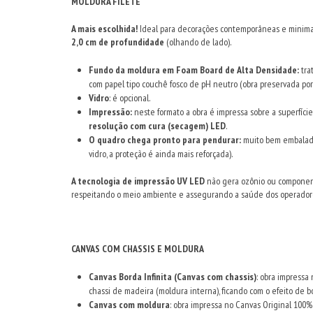
MOLDURA FILETE
A mais escolhida!
Ideal para decorações contemporâneas e minimal
2,0 cm de profundidade
(olhando de lado).
Fundo da moldura em Foam Board de Alta Densidade:
tra
com papel tipo couchê fosco de pH neutro (obra preservada por
Vidro
: é opcional.
Impressão:
neste formato a obra é impressa sobre a superfíci
resolução com cura (secagem)
LED
.
O quadro chega pronto para pendurar:
muito bem embalado
vidro, a proteção é ainda mais reforçada).
A tecnologia de impressão UV LED
não gera ozônio ou component
respeitando o meio ambiente e assegurando a saúde dos operador
CANVAS COM CHASSIS E MOLDURA
Canvas Borda Infinita (Canvas com chassis)
: obra impressa
chassi de madeira (moldura interna), ficando com o efeito de b
Canvas com moldura
: obra impressa no Canvas Original 100%