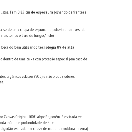
istas.
Tem 0,85 cm de espessura
(olhando de frente) e
ta-se de uma chapa de espuma de poliestireno revestida
 mais tempo e livre de fungos/mofo).
e fosca do foam utilizando
tecnologia UV de alta
 dentro de uma caixa com proteção especial (em caso de
es orgânicos voláteis (VOC) e não produz odores,
es.
 no Canvas Original 100% algodão, porém já esticada em
orda infinita e profundidade de 4 cm.
 algodão, esticada em chassi de madeira (moldura interna)